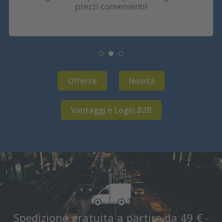
prezzi convenienti!
Offerte
Novitá
Vantaggi e Login B2B
Spedizione gratuita a partire da 49 € -