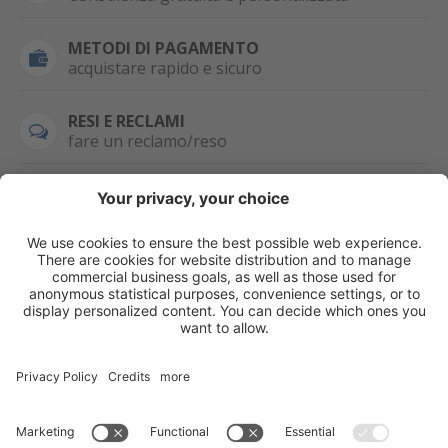
METODI DI PAGAMENTO
acquistare rapido e sicuro
RESI E RECLAMI
fare un reclamo/reso
SEMPRE DISPONIBILE
0471 506798
HAI LA PARTITA
IVA?
WHATSAPP
+39 376 2951129
Per ordini, offerte,
prezzi speciali e
ulteriori articoli
registrati o/e fai il
login.
Registrati/Login