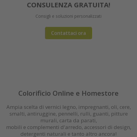
CONSULENZA GRATUITA!
Consigli e soluzioni personalizzati
Maggiori informazioni
Le ultime tendenze e outlet!
Vernici spray innovativi
Vernici a lunga durata
Detergenti naturali
Rinnovo e restauro
Pennelli e plafoni
Finitura Extreme
Pitture e silicati
Vernici superior
Approffita ora!
Contattaci ora
Ordina ora
OUTLET
Registrati / login
Colorificio Online e Homestore
Ampia scelta di vernici legno, impregnanti, oli, cere,
smalti, antiruggine, pennelli, rulli, guanti, pitture
murali, carta da parati,
mobili e complementi d'arredo, accessori di design,
detergenti naturali e tanto altro ancora!