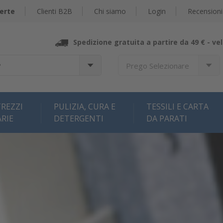
erte
Clienti B2B
Chi siamo
Login
Recensioni
Spedizione gratuita a partire da 49 € -
vel
?
Prego Selezionare
REZZI
PULIZIA, CURA E
TESSILI E CARTA
ARIE
DETERGENTI
DA PARATI