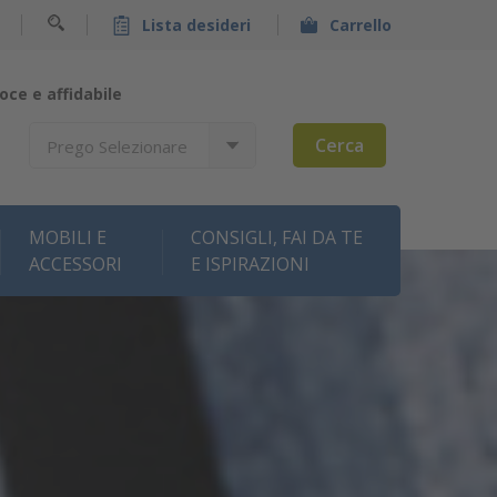
Lista desideri
Carrello
oce e affidabile
Cerca
Prego Selezionare
MOBILI E
CONSIGLI, FAI DA TE
ACCESSORI
E ISPIRAZIONI