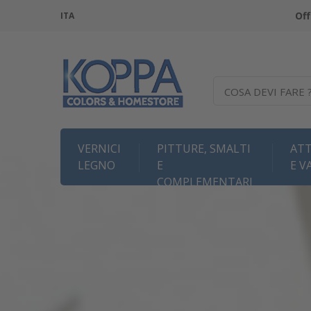
Off
ITA
COSA DEVI FARE 
VERNICI
PITTURE, SMALTI
ATT
LEGNO
E
E V
COMPLEMENTARI