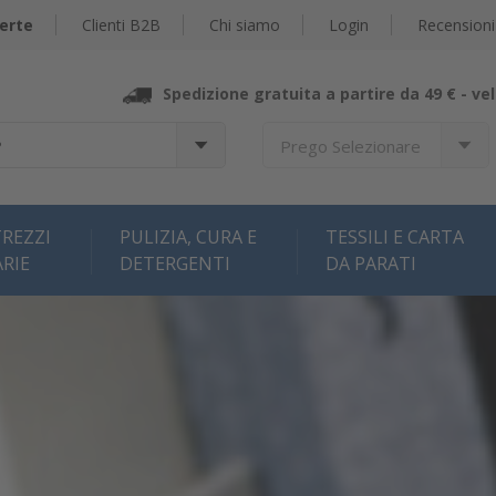
erte
Clienti B2B
Chi siamo
Login
Recensioni
Spedizione gratuita a partire da 49 € -
vel
?
Prego Selezionare
REZZI
PULIZIA, CURA E
TESSILI E CARTA
ARIE
DETERGENTI
DA PARATI