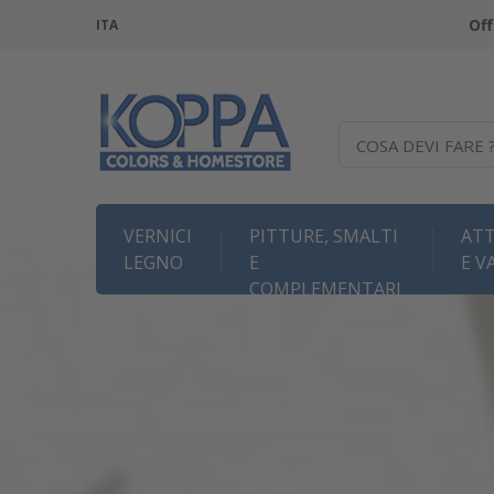
Off
ITA
COSA DEVI FARE 
VERNICI
PITTURE, SMALTI
ATT
LEGNO
E
E V
COMPLEMENTARI