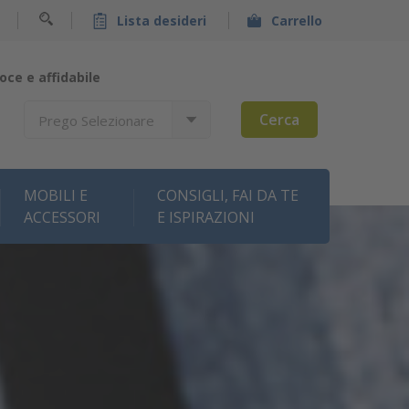
Lista desideri
Carrello
oce e affidabile
Cerca
Prego Selezionare
MOBILI E
CONSIGLI, FAI DA TE
ACCESSORI
E ISPIRAZIONI