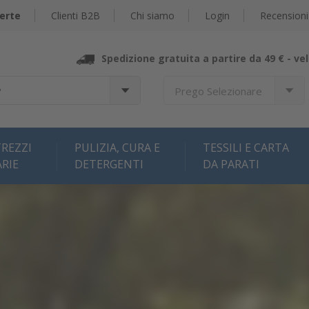
erte
Clienti B2B
Chi siamo
Login
Recensioni
Spedizione gratuita a partire da 49 € -
vel
?
Prego Selezionare
REZZI
PULIZIA, CURA E
TESSILI E CARTA
ARIE
DETERGENTI
DA PARATI