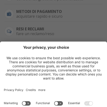
METODI DI PAGAMENTO
acquistare rapido e sicuro
RESI E RECLAMI
fare un reclamo/reso
SEMPRE DISPONIBILE
0471 506798
HAI LA PARTITA
IVA?
WHATSAPP
+39 376 2951129
Per ordini, offerte,
prezzi speciali e
ulteriori articoli
registrati o/e fai il
login.
Registrati/Login