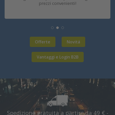
prezzi convenienti!
Offerte
Novitá
Vantaggi e Login B2B
Spedizione gratuita a partire da 49 € -