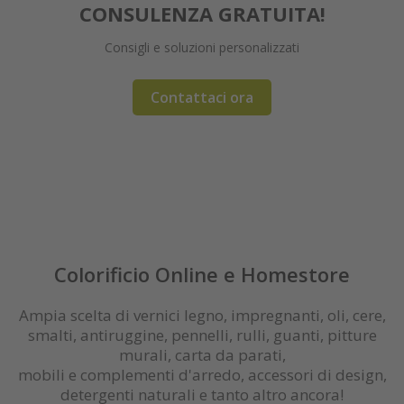
CONSULENZA GRATUITA!
Consigli e soluzioni personalizzati
Maggiori informazioni
Le ultime tendenze e outlet!
Vernici spray innovativi
Vernici a lunga durata
Detergenti naturali
Rinnovo e restauro
Pennelli e plafoni
Finitura Extreme
Pitture e silicati
Vernici superior
Approffita ora!
Contattaci ora
Ordina ora
OUTLET
Registrati / login
Colorificio Online e Homestore
Ampia scelta di vernici legno, impregnanti, oli, cere,
smalti, antiruggine, pennelli, rulli, guanti, pitture
murali, carta da parati,
mobili e complementi d'arredo, accessori di design,
detergenti naturali e tanto altro ancora!