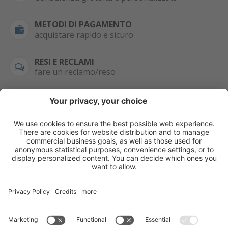
METODI DI PAGAMENTO
acquistare rapido e sicuro
RESI E RECLAMI
fare un reclamo/reso
SEMPRE DISPONIBILE
0471 506798
HAI LA PARTITA
IVA?
WHATSAPP
+39 376 2951129
Per ordini, offerte,
prezzi speciali e
ulteriori articoli
registrati o/e fai il
login.
Registrati/Login