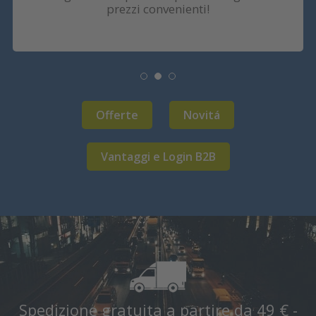
prezzi convenienti!
Offerte
Novitá
Vantaggi e Login B2B
Spedizione gratuita a partire da 49 € -