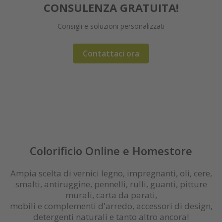
CONSULENZA GRATUITA!
Consigli e soluzioni personalizzati
Maggiori informazioni
Le ultime tendenze e outlet!
Vernici spray innovativi
Vernici a lunga durata
Detergenti naturali
Rinnovo e restauro
Pennelli e plafoni
Finitura Extreme
Pitture e silicati
Vernici superior
Approffita ora!
Contattaci ora
Ordina ora
OUTLET
Registrati / login
Colorificio Online e Homestore
Ampia scelta di vernici legno, impregnanti, oli, cere,
smalti, antiruggine, pennelli, rulli, guanti, pitture
murali, carta da parati,
mobili e complementi d'arredo, accessori di design,
detergenti naturali e tanto altro ancora!