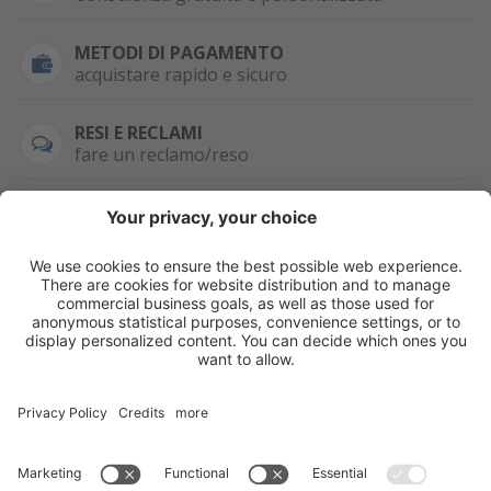
METODI DI PAGAMENTO
acquistare rapido e sicuro
RESI E RECLAMI
fare un reclamo/reso
SEMPRE DISPONIBILE
0471 506798
HAI LA PARTITA
IVA?
WHATSAPP
+39 376 2951129
Per ordini, offerte,
prezzi speciali e
ulteriori articoli
registrati o/e fai il
login.
Registrati/Login