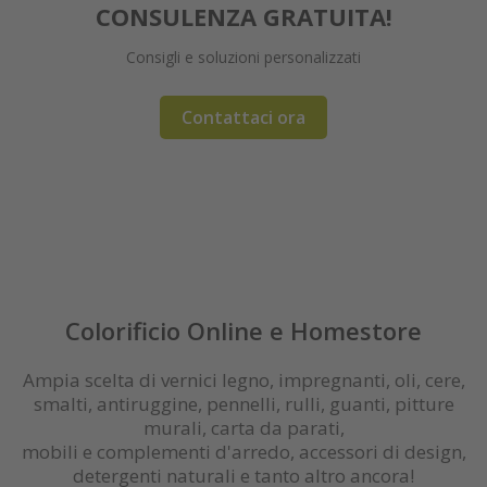
CONSULENZA GRATUITA!
Consigli e soluzioni personalizzati
Maggiori informazioni
Le ultime tendenze e outlet!
Vernici spray innovativi
Vernici a lunga durata
Detergenti naturali
Rinnovo e restauro
Pennelli e plafoni
Finitura Extreme
Pitture e silicati
Vernici superior
Approffita ora!
Contattaci ora
Ordina ora
OUTLET
Registrati / login
Colorificio Online e Homestore
Ampia scelta di vernici legno, impregnanti, oli, cere,
smalti, antiruggine, pennelli, rulli, guanti, pitture
murali, carta da parati,
mobili e complementi d'arredo, accessori di design,
detergenti naturali e tanto altro ancora!