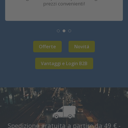
prezzi convenienti!
Offerte
Novitá
Vantaggi e Login B2B
Spedizione gratuita a partire da 49 € -