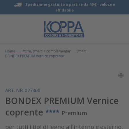
Spedizione gratuita a partire da 49 € -
veloce e
affidabile
Home
·
Pitture, smalti e complementari
·
Smalti
·
BONDEX PREMIUM Vernice coprente
ART. NR. 027400
BONDEX PREMIUM Vernice
coprente
Premium
per tutti i tipi di legno all´interno e esterno,