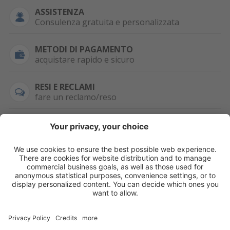
ASSISTENZA
Consulenza gratuita e personalizzata
METODI DI PAGAMENTO
acquistare rapido e sicuro
RESI E RECLAMI
fare un reclamo/reso
SEMPRE DISPONIBILE
0471 506798
HAI LA PARTITA
IVA?
WHATSAPP
+39 376 2951129
Per ordini, offerte,
prezzi speciali e
ulteriori articoli
registrati o/e fai il
login.