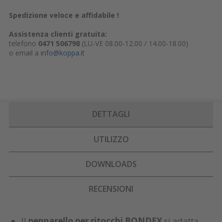
Spedizione veloce e affidabile !
Assistenza clienti gratuita:
telefono
0471 506798
(LU-VE 08.00-12.00 / 14.00-18.00)
o email a
info@koppa.it
DETTAGLI
UTILIZZO
DOWNLOADS
RECENSIONI
Il
pennarello per ritocchi BONDEX
si adatta