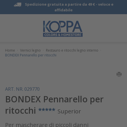
Spedizione gratuita a partire da 49 € -
veloce e
affidabile
Home
·
Vernici legno
·
Restauro e ritocchi legno interno
·
BONDEX Pennarello per ritocchi
ART. NR. 029770
BONDEX Pennarello per
ritocchi
Superior
Per mascherare di piccoli danni