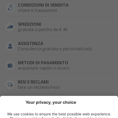
CONDIZIONI DI VENDITA
chiare e trasparenti
SPEDIZIONI
gratuite a partire da € 49
ASSISTENZA
Consulenza gratuita e personalizzata
METODI DI PAGAMENTO
acquistare rapido e sicuro
RESI E RECLAMI
fare un reclamo/reso
SEMPRE DISPONIBILE
0471 506798
HAI LA PARTITA