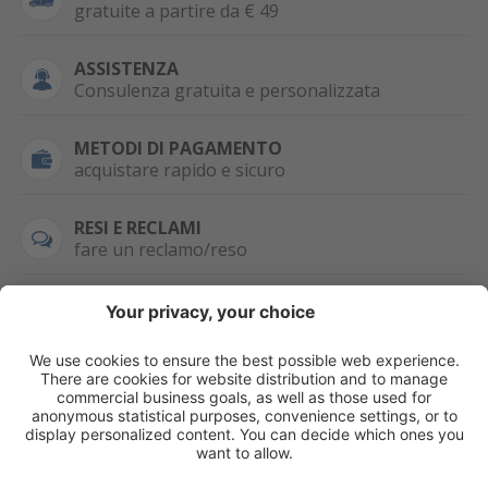
gratuite a partire da € 49
ASSISTENZA
Consulenza gratuita e personalizzata
METODI DI PAGAMENTO
acquistare rapido e sicuro
RESI E RECLAMI
fare un reclamo/reso
SEMPRE DISPONIBILE
0471 506798
HAI LA PARTITA
IVA?
WHATSAPP
+39 376 2951129
Per ordini, offerte,
prezzi speciali e
ulteriori articoli
registrati o/e fai il