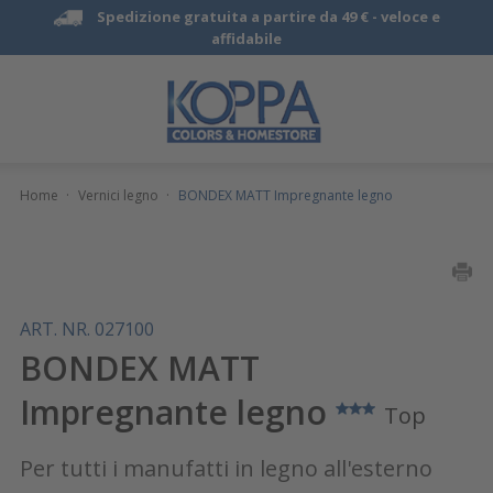
Spedizione gratuita a partire da 49 € -
veloce e
affidabile
Home
·
Vernici legno
·
BONDEX MATT Impregnante legno
ART. NR. 027100
BONDEX MATT
Impregnante legno
Top
Per tutti i manufatti in legno all'esterno