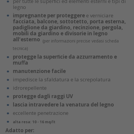
per tutte le superﬁci ed elementi esterni e tipi di
legno
impregnante per proteggere
e verniciare
facciata, balcone, sottotetto, porta esterna,
padiglione da giardino, recinzione, pergola,
mobili da giardino e divisorie in legno
all'esterno
(per informazioni precise vedasi scheda
tecnica)
protegge la superﬁcie da azzurramento e
muﬀa
manutenzione facile
impedisce la sfaldatura e la screpolatura
idrorepellente
protegge dagli raggi UV
lascia intravedere la venatura del legno
eccellente penetrazione
alta resa: 10 - 16 mq/lt
Adatto per: