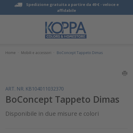
Spedizione gratuita a partire da 49 € -
veloce e
affidabile
Home
·
Mobili e accessori
·
BoConcept Tappeto Dimas
ART. NR. KB104011032370
BoConcept Tappeto Dimas
Disponibile in due misure e colori