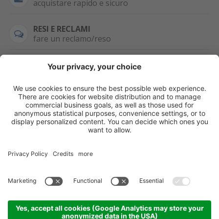
acquistare rapido e sicuro
RESI E RECLAMI
fare un reclamo/reso
SEMPRE DISPONIBILE
0471 506798
HAI LA PARTITA
IVA?
WHATSAPP
+39 376 2951129
Per ordini, offerte,
prezzi speciali e
ulteriori articoli
registrati o/e fai il
login.
Registrati/Login
©
2026
KOPPA GMBH-SRL
Credits
Sitemap
Informativa privacy
Impostazioni cookie
Partner
Come arrivare