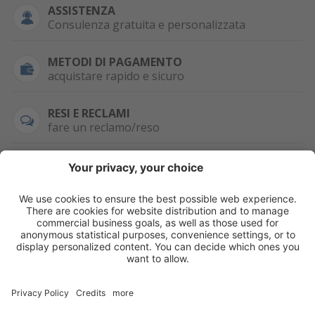
ASSISTENZA
Consulenza gratuita e personalizzata
METODI DI PAGAMENTO
acquistare rapido e sicuro
RESI E RECLAMI
fare un reclamo/reso
SEMPRE DISPONIBILE
0471 506798
HAI LA PARTITA
IVA?
WHATSAPP
+39 376 2951129
Per ordini, offerte,
prezzi speciali e
ulteriori articoli
registrati o/e fai il
login.
Registrati/Login