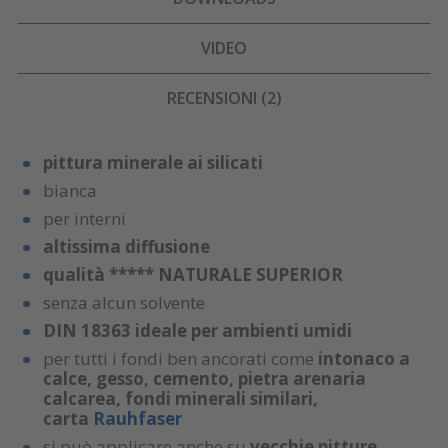
VIDEO
RECENSIONI (2)
pittura minerale ai silicati
bianca
per interni
altissima diffusione
qualità ***** NATURALE SUPERIOR
senza alcun solvente
DIN 18363 ideale per ambienti umidi
per tutti i fondi ben ancorati come
intonaco a
calce, gesso, cemento, pietra arenaria
calcarea, fondi minerali similari,
carta
Rauhfaser
si può applicare anche su
v
ecchie pitture