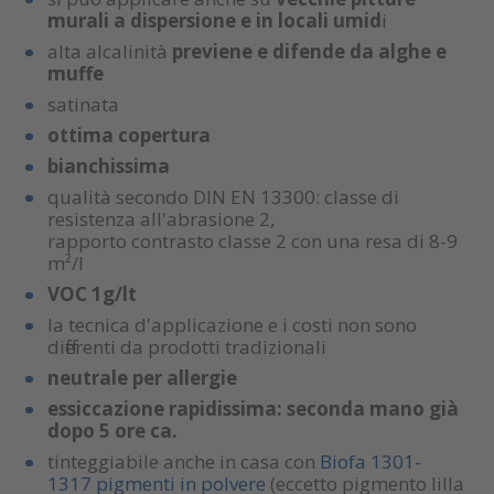
murali a dispersione e in locali umid
i
alta alcalinità
previene e difende da alghe e
muffe
satinata
ottima copertura
bianchissima
qualità secondo DIN EN 13300: classe di
resistenza all'abrasione 2,
rapporto contrasto classe 2 con una resa di 8-9
m²/l
VOC 1g/lt
la tecnica d'applicazione e i costi non sono
differenti da prodotti tradizionali
neutrale per allergie
essiccazione rapidissima: seconda mano già
dopo 5 ore ca.
tinteggiabile anche in casa con
Biofa 1301-
1317 pigmenti in polvere
(eccetto pigmento lilla