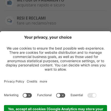
METODI DI PAGAMENTO
acquistare rapido e sicuro
RESI E RECLAMI
fare un reclamo/reso
SEMPRE DISPONIBILE
0471 506798
HAI LA PARTITA
IVA?
WHATSAPP
+39 376 2951129
Per ordini, offerte,
prezzi speciali e
ulteriori articoli
registrati o/e fai il
login.
Registrati/Login
©
2026
KOPPA GMBH-SRL
Credits
Sitemap
Informativa privacy
Impostazioni cookie