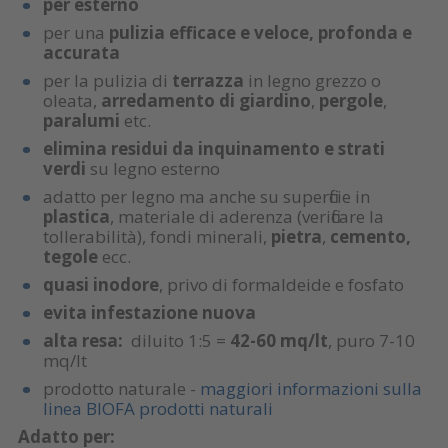
per esterno
per una
pulizia efficace e veloce, profonda e
accurata
per la pulizia di
terrazza
in legno grezzo o
oleata,
arredamento di giardino
,
pergol
e
,
paralumi
etc.
elimina residui da inquinamento e strati
verdi
su legno esterno
adatto per legno ma anche su superficie in
plastica
, materiale di aderenza (verificare la
tollerabilità), fondi minerali,
pietra
,
cemento,
tegole
ecc.
quasi inodore
, privo di formaldeide e fosfato
evita infestazione nuova
alta resa:
diluito 1:5 =
42-60 mq/lt
, puro 7-10
mq/lt
prodotto naturale -
maggiori informazioni sulla
linea BIOFA prodotti naturali
Adatto per: