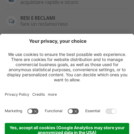
acquistare rapido e sicuro
RESI E RECLAMI
fare un reclamo/reso
SEMPRE DISPONIBILE
0471 506798
HAI LA PARTITA
IVA?
WHATSAPP
+39 376 2951129
Per ordini, offerte,
prezzi speciali e
ulteriori articoli
registrati o/e fai il
login.
Registrati/Login
©
2026
KOPPA GMBH-SRL
Credits
Sitemap
Informativa privacy
Impostazioni cookie
Partner
Come arrivare