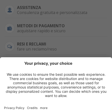
ASSISTENZA
Consulenza gratuita e personalizzata
METODI DI PAGAMENTO
acquistare rapido e sicuro
RESI E RECLAMI
fare un reclamo/reso
SEMPRE DISPONIBILE
0471 506798
HAI LA PARTITA
IVA?
WHATSAPP
+39 376 2951129
Per ordini, offerte,
prezzi speciali e
ulteriori articoli
registrati o/e fai il
login.