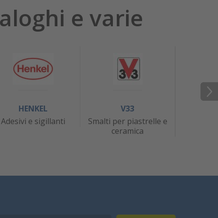
aloghi e varie
HENKEL
V33
J
Adesivi e sigillanti
Smalti per piastrelle e
At
ceramica