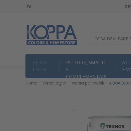
Off
ITA
COSA DEVI FARE 
VERNICI
PITTURE, SMALTI
ATT
LEGNO
E
E V
COMPLEMENTARI
Home
·
Vernici legno
·
Vernici per mobili
·
AQUACOAT 26