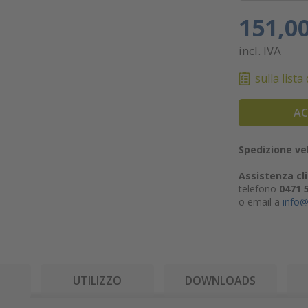
151,0
incl. IVA
sulla lista
AC
Spedizione vel
Assistenza cli
telefono
0471 
o email a
info@
I
UTILIZZO
DOWNLOADS