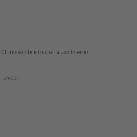
 MDF, masonite e trucioli a uso interno
u
l´alcool