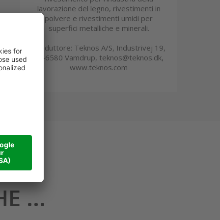
lavorazione del legno, rivestimenti in
polvere e rivestimenti umidi per
superfici metalliche e minerali.
Produttore: Teknos A/S, Industrivej 19,
DK-6580 Vamdrup, teknos@teknos.dk,
www.teknos.com
 ...