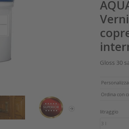
AQUA
Verni
copre
inte
Gloss 30 s
Personalizza 
Ordina con c
litraggio
3 l