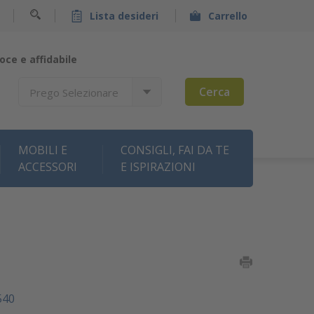
Lista desideri
Carrello
oce e affidabile
Cerca
Prego Selezionare
MOBILI E
CONSIGLI, FAI DA TE
ACCESSORI
E ISPIRAZIONI
540