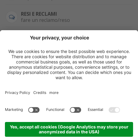
RESI E RECLAMI
fare un reclamo/reso
SEMPRE DISPONIBILE
0471 506798
HAI LA PARTITA
IVA?
WHATSAPP
+39 376 2951129
Per ordini, offerte,
prezzi speciali e
ulteriori articoli
registrati o/e fai il
login.
Registrati/Login
©
2026
KOPPA GMBH-SRL
Credits
Sitemap
Informativa privacy
Impostazioni cookie
Partner
Come arrivare