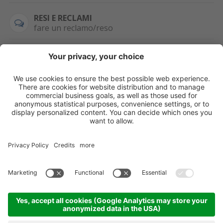
RESI E RECLAMI
fare un reclamo/reso
SEMPRE DISPONIBILE
0471 506798
HAI LA PARTITA
IVA?
WHATSAPP
+39 376 2951129
Per ordini, offerte,
prezzi speciali e
ulteriori articoli
registrati o/e fai il
login.
Registrati/Login
©
2026
KOPPA GMBH-SRL
Credits
Sitemap
Informativa privacy
Impostazioni cookie
Partner
Come arrivare