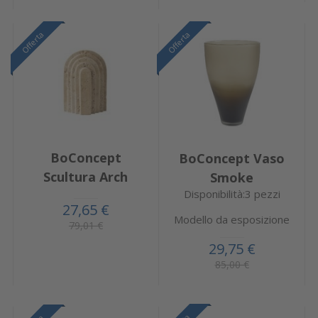
Offerta
Offerta
BoConcept
BoConcept Vaso
Scultura Arch
Smoke
Disponibilità:3 pezzi
27,65 €
Modello da esposizione
79,01 €
29,75 €
85,00 €