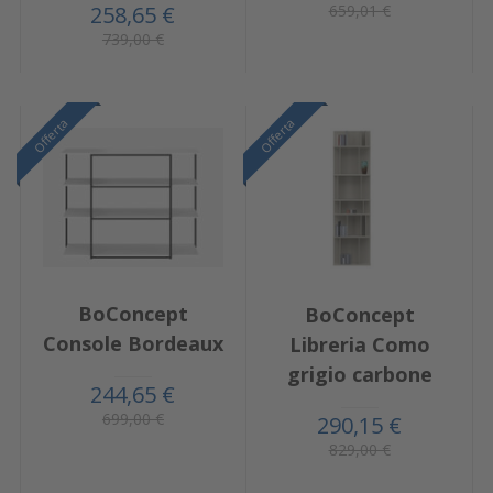
659,01 €
258,65 €
739,00 €
Offerta
Offerta
BoConcept
BoConcept
Console Bordeaux
Libreria Como
grigio carbone
244,65 €
699,00 €
290,15 €
829,00 €