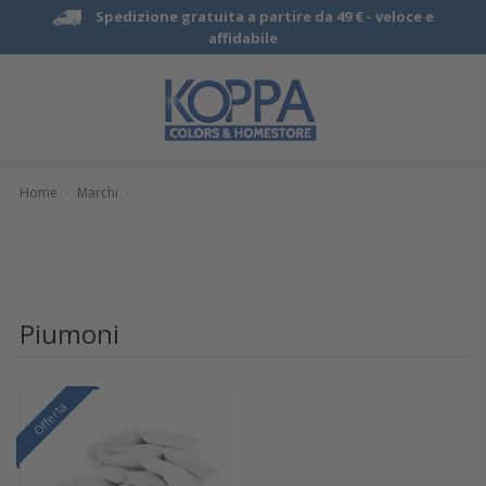
Spedizione gratuita a partire da 49 € -
veloce e
affidabile
Home
·
Marchi
·
Piumoni
Offerta