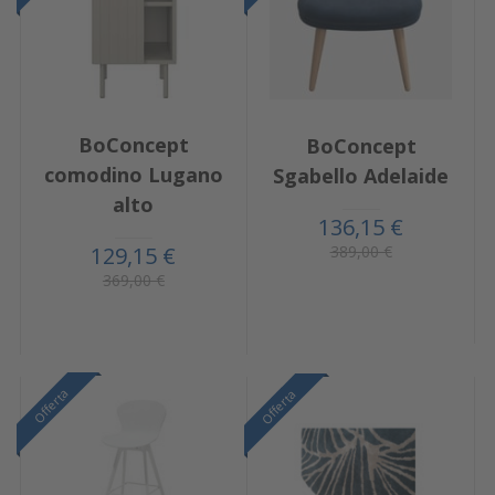
BoConcept
BoConcept
comodino Lugano
Sgabello Adelaide
alto
136,15 €
389,00 €
129,15 €
369,00 €
Offerta
Offerta