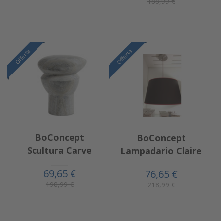
188,99 €
Offerta
Offerta
BoConcept
BoConcept
Scultura Carve
Lampadario Claire
69,65 €
76,65 €
198,99 €
218,99 €