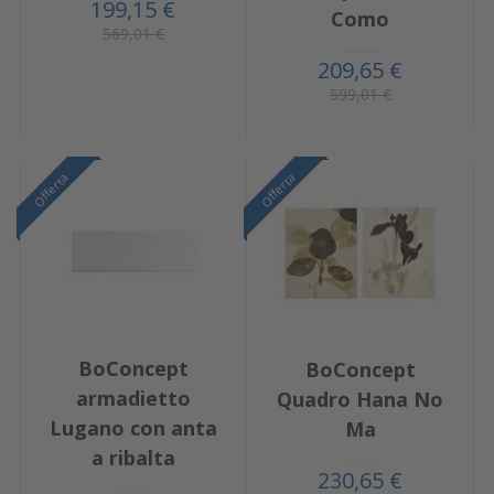
199,15 €
Como
569,01 €
209,65 €
599,01 €
Offerta
Offerta
BoConcept
BoConcept
armadietto
Quadro Hana No
Lugano con anta
Ma
a ribalta
230,65 €