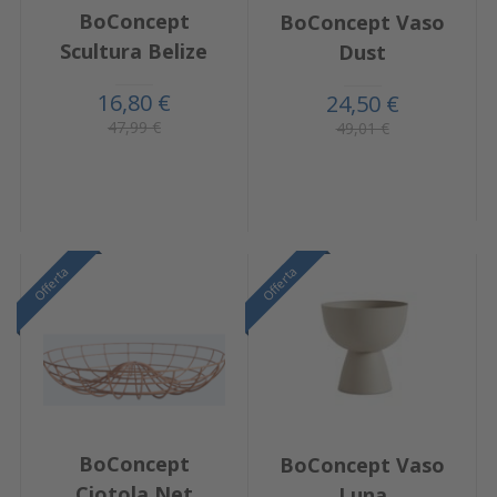
BoConcept
BoConcept Vaso
Scultura Belize
Dust
16,80 €
24,50 €
47,99 €
49,01 €
Offerta
Offerta
BoConcept
BoConcept Vaso
Ciotola Net
Luna