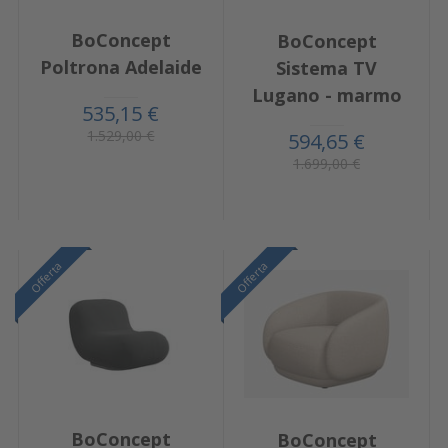
BoConcept
BoConcept
Poltrona Adelaide
Sistema TV
Lugano - marmo
535,15 €
1.529,00 €
594,65 €
1.699,00 €
Offerta
Offerta
BoConcept
BoConcept