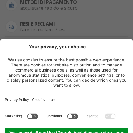
METODI DI PAGAMENTO
acquistare rapido e sicuro
RESI E RECLAMI
fare un reclamo/reso
SEMPRE DISPONIBILE
0471 506798
HAI LA PARTITA
IVA?
WHATSAPP
+39 376 2951129
Per ordini, offerte,
prezzi speciali e
ulteriori articoli
registrati o/e fai il
login.
Registrati/Login
©
2026
KOPPA GMBH-SRL
Credits
Sitemap
Informativa privacy
Impostazioni cookie