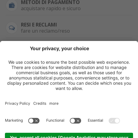
METODI DI PAGAMENTO
acquistare rapido e sicuro
RESI E RECLAMI
fare un reclamo/reso
SEMPRE DISPONIBILE
0471 506798
HAI LA PARTITA
IVA?
WHATSAPP
+39 376 2951129
Per ordini, offerte,
prezzi speciali e
ulteriori articoli
registrati o/e fai il
login.
Registrati/Login
©
2026
KOPPA GMBH-SRL
Credits
Sitemap
Informativa privacy
Impostazioni cookie