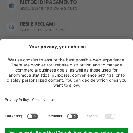
METODI DI PAGAMENTO
acquistare rapido e sicuro
RESI E RECLAMI
fare un reclamo/reso
SEMPRE DISPONIBILE
0471 506798
HAI LA PARTITA
IVA?
WHATSAPP
+39 376 2951129
Per ordini, offerte,
prezzi speciali e
ulteriori articoli
registrati o/e fai il
login.
Registrati/Login
©
2026
KOPPA GMBH-SRL
Credits
Sitemap
Informativa privacy
Impostazioni cookie