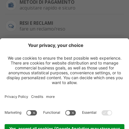
METODI DI PAGAMENTO
acquistare rapido e sicuro
RESI E RECLAMI
fare un reclamo/reso
SEMPRE DISPONIBILE
0471 506798
HAI LA PARTITA
IVA?
WHATSAPP
+39 376 2951129
Per ordini, offerte,
prezzi speciali e
ulteriori articoli
registrati o/e fai il
login.
Registrati/Login
©
2026
KOPPA GMBH-SRL
Credits
Sitemap
Informativa privacy
Impostazioni cookie