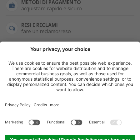
METODI DI PAGAMENTO
acquistare rapido e sicuro
RESI E RECLAMI
fare un reclamo/reso
SEMPRE DISPONIBILE
0471 506798
HAI LA PARTITA
IVA?
WHATSAPP
+39 376 2951129
Per ordini, offerte,
prezzi speciali e
ulteriori articoli
registrati o/e fai il
login.
Registrati/Login
©
2026
KOPPA GMBH-SRL
Credits
Sitemap
Informativa privacy
Impostazioni cookie