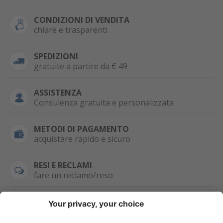
CONDIZIONI DI VENDITA
chiare e trasparenti
SPEDIZIONI
gratuite a partire da € 49
ASSISTENZA
Consulenza gratuita e personalizzata
METODI DI PAGAMENTO
acquistare rapido e sicuro
RESI E RECLAMI
fare un reclamo/reso
SEMPRE DISPONIBILE
0471 506798