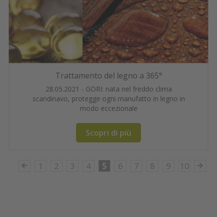
Trattamento del legno a 365°
28.05.2021 - GORI: nata nel freddo clima
scandinavo, protegge ogni manufatto in legno in
modo eccezionale
Scopri di più
1
2
3
4
5
6
7
8
9
10