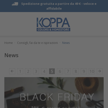
Spedizione gratuita a partire da 49 € -
veloce e
affidabile
Home
·
Consigli, fai da te e ispirazioni
·
News
News
1
2
3
4
5
6
7
8
9
10