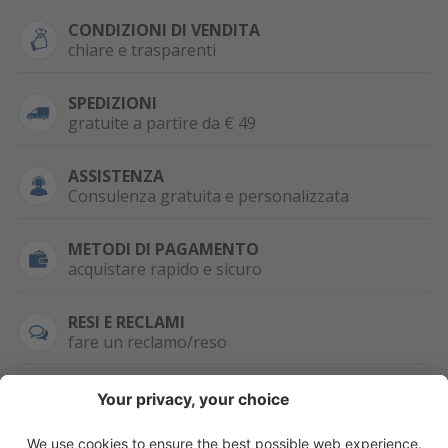
CONDIZIONI DI VENDITA
chiare e trasparenti
SPEDIZIONI
gratuite a partire da € 49
ASSISTENZA
Consulenza gratuita e personalizzata
METODI DI PAGAMENTO
acquistare rapido e sicuro
RESI E RECLAMI
fare un reclamo/reso
SEMPRE DISPONIBILE
0471 506798
HAI LA PARTITA