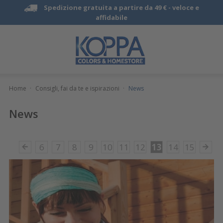
Spedizione gratuita a partire da 49 € -
veloce e
affidabile
Home
·
Consigli, fai da te e ispirazioni
·
News
News
6
7
8
9
10
11
12
13
14
15