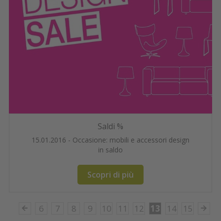
Saldi %
15.01.2016 - Occasione: mobili e accessori design
in saldo
Scopri di più
6
7
8
9
10
11
12
13
14
15