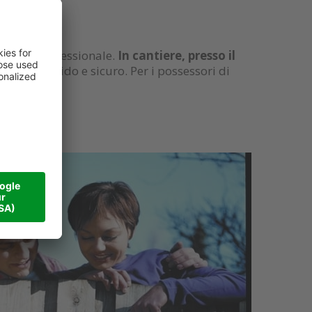
in modo professionale.
In cantiere, presso il
n modo rapido e sicuro. Per i possessori di