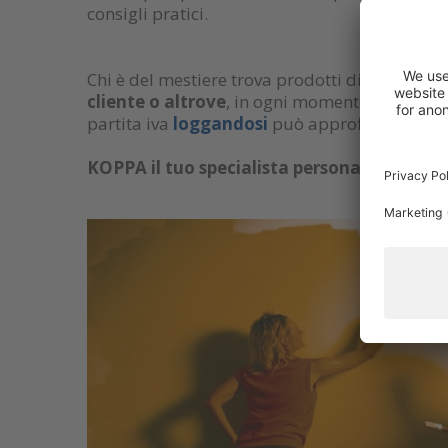
consigli pratici.
Chi è del mestiere trova prodotti di qualità e
cliente o altrove
, in ogni momento puoi acced
partita iva
loggandosi
può approfittare dell'
KOPPA il tuo specialista personale del quale