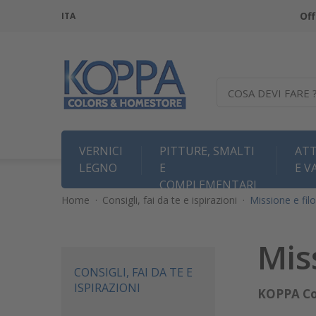
Off
ITA
COSA DEVI FARE 
VERNICI
PITTURE, SMALTI
ATT
LEGNO
E
E V
COMPLEMENTARI
Home
·
Consigli, fai da te e ispirazioni
·
Missione e fil
Mis
CONSIGLI, FAI DA TE E
ISPIRAZIONI
KOPPA Co