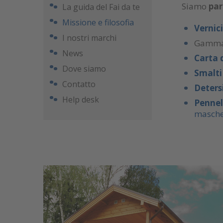
Siamo
par
La guida del Fai da te
Missione e filosofia
Vernici
I nostri marchi
Gamma
News
Carta 
Dove siamo
Smalt
Contatto
D
eters
Help desk
Pennel
masche