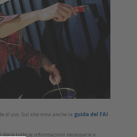
de d'uso. Sul sito trovi anche la
guida del FAI
i darà tutte le informazioni necessarie e