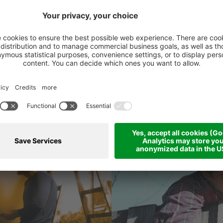
 dei migliori marchi europei per poter svolgere il lavoro 
ere al nostro sito, consultando i prodotti e acquistarli i
ulteriore gamma di prodotti a prezzi speciali!
 ti puoi fidare!