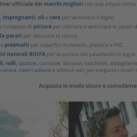
tner ufficiale
dei
marchi migliori
con una ampia scelta 
,
impregnanti,
oli
e
cere
per verniciare il legno
 completa di
pitture
per colorare e verniciare le pareti 
da parati
per decorare la stanza
i
e
presmalti
per superfici in metallo, plastica e PVC
ivi naturali BIOFA
per la pulizia del pavimento in legno e
li
,
rulli,
spatole
,
cazzuole
,
abrasivi
,
raschietti
,
abbigliame
ratura
,
nastri adesivi
e attrezzi vari per eseguire i lavor
Acquista in modo sicuro e comodament