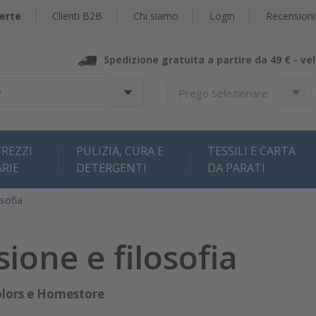
erte
Clienti B2B
Chi siamo
Login
Recensioni
Spedizione gratuita a partire da 49 € -
vel
?
Prego Selezionare
REZZI
PULIZIA, CURA E
TESSILI E CARTA
ARIE
DETERGENTI
DA PARATI
osofia
sione e filosofia
lors e Homestore