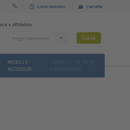
Lista desideri
Carrello
oce e affidabile
Cerca
Prego Selezionare
MOBILI E
CONSIGLI, FAI DA TE
ACCESSORI
E ISPIRAZIONI