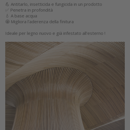
💪 Antitarlo, insetticida e fungicida in un prodotto
✅ Penetra in profondità
💧 A base acqua
🤩 Migliora l'aderenza della finitura
Ideale per legno nuovo e già infestato all'esterno !