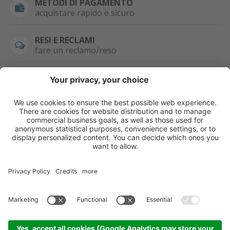
METODI DI PAGAMENTO
acquistare rapido e sicuro
RESI E RECLAMI
fare un reclamo/reso
SEMPRE DISPONIBILE
0471 506798
HAI LA PARTITA
IVA?
WHATSAPP
+39 376 2951129
Per ordini, offerte,
prezzi speciali e
ulteriori articoli
registrati o/e fai il
login.
Registrati/Login
©
2026
KOPPA GMBH-SRL
Credits
Sitemap
Informativa privacy
Impostazioni cookie