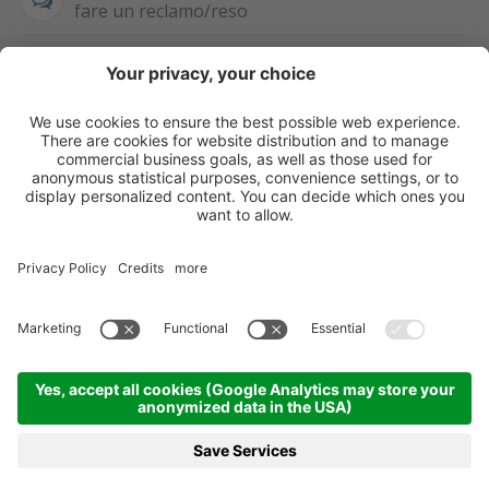
fare un reclamo/reso
SEMPRE DISPONIBILE
0471 506798
HAI LA PARTITA
IVA?
WHATSAPP
+39 376 2951129
Per ordini, offerte,
prezzi speciali e
ulteriori articoli
registrati o/e fai il
login.
Registrati/Login
©
2026
KOPPA GMBH-SRL
Credits
Sitemap
Informativa privacy
Impostazioni cookie
Partner
Come arrivare