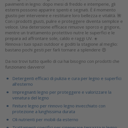
pavimenti in legno: dopo mesi di freddo e intemperie, gli
esterni possono apparire spenti e segnati. È il momento
giusto per intervenire e restituire loro bellezza e vitalità. 🌺
Con i prodotti giusti, pulire e proteggere diventa semplice e
veloce. Una detersione efficace rimuove sporco e grigiore,
mentre un trattamento protettivo nutre le superfici e le
prepara ad affrontare sole, caldo e raggi UV. ☀️
Rinnova i tuoi spazi outdoor e goditi la stagione al meglio:
bastano pochi gesti per farli tornare a splendere 😍
Da noi trovi tutto quello di cui hai bisogno con prodotti che
funzionano davvero!
Detergenti efficaci di pulizia e cura per legno e superfici
all'esterno
Impregnanti legno
per proteggere e valorizzare la
venatura del legno
Finiture legno per
rinnovo legno invecchiato con
protezione a lunghissima durata
Oli nutrienti per mobili da esterno
Trattamenti specifici per rigenerare terrazza in legno