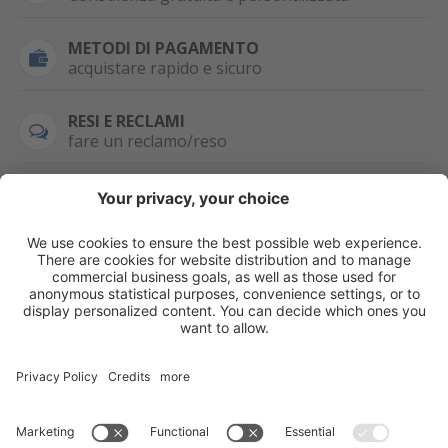
METODI DI PAGAMENTO
acquistare rapido e sicuro
RESI E RECLAMI
fare un reclamo/reso
SEMPRE DISPONIBILE
0471 506798
HAI LA PARTITA
IVA?
WHATSAPP
+39 376 2951129
Per ordini, offerte,
prezzi speciali e
ulteriori articoli
registrati o/e fai il
login.
Registrati/Login