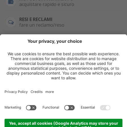
acquistare rapido e sicuro
RESI E RECLAMI
fare un reclamo/reso
SEMPRE DISPONIBILE
0471 506798
HAI LA PARTITA
IVA?
WHATSAPP
+39 376 2951129
Per ordini, offerte,
prezzi speciali e
ulteriori articoli
registrati o/e fai il
login.
Registrati/Login
©
2026
KOPPA GMBH-SRL
Credits
Sitemap
Informativa privacy
Impostazioni cookie
Partner
Come arrivare