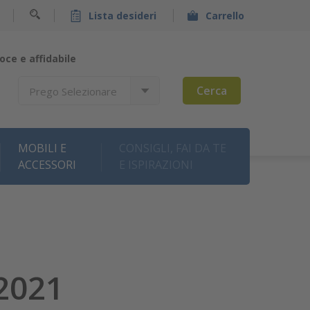
Lista desideri
Carrello
oce e affidabile
Cerca
Prego Selezionare
MOBILI E
CONSIGLI, FAI DA TE
ACCESSORI
E ISPIRAZIONI
2021