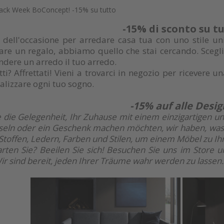
Black Week BoConcept! -15% su tutto
-15% di sconto su t
 dell'occasione per arredare casa tua con uno stile uni
are un regalo, abbiamo quello che stai cercando. Scegli tra
endere un arredo il tuo arredo.
ti? Affrettati! Vieni a trovarci in negozio per ricevere 
ealizzare ogni tuo sogno.
-15% auf alle Desig
 die Gelegenheit, Ihr Zuhause mit einem einzigartigen und r
seln oder ein Geschenk machen möchten, wir haben, was 
n Stoffen, Ledern, Farben und Stilen, um einem Möbel zu 
ten Sie? Beeilen Sie sich! Besuchen Sie uns im Store un
ir sind bereit, jeden Ihrer Träume wahr werden zu lassen.