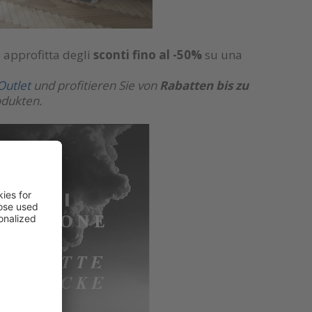
 approfitta degli
sconti fino al -50%
su una
Outlet
und profitieren Sie von
Rabatten bis zu
odukten.