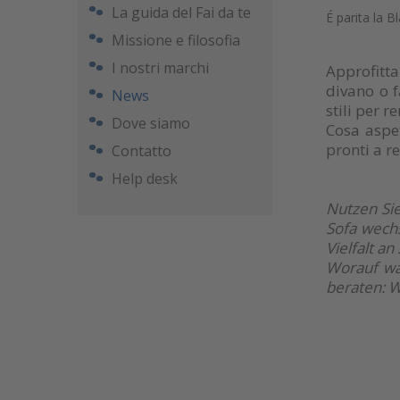
La guida del Fai da te
É parita la 
Missione e filosofia
I nostri marchi
Approfitta
divano o f
News
stili per r
Dove siamo
Cosa aspet
pronti a r
Contatto
Help desk
Nutzen Sie
Sofa wech
Vielfalt a
Worauf war
beraten: W