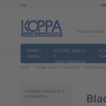
Off
ITA
COSA DEVI FARE 
VERNICI
PITTURE, SMALTI
ATT
LEGNO
E
E V
COMPLEMENTARI
Home
·
Consigli, fai da te e ispirazioni
·
Black Week B
CONSIGLI, FAI DA TE E
Bla
ISPIRAZIONI