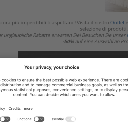
cora più imperdibili ti aspettano! Visita il nostro
Outlet
e
selezione di prodotti.
 unglaubliche Rabatte erwarten Sie! Besuchen Sie unser
-50%
auf eine Auswahl an Pr