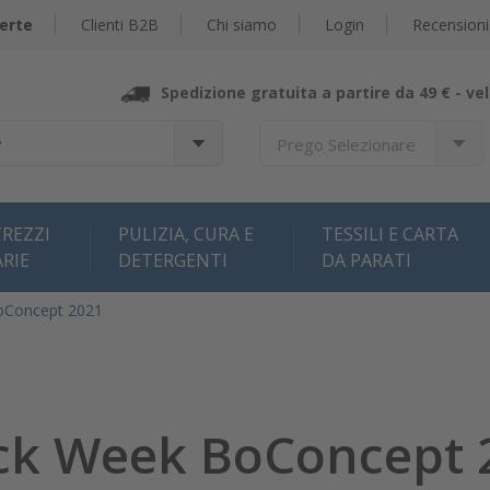
erte
Clienti B2B
Chi siamo
Login
Recensioni
Spedizione gratuita a partire da 49 € -
vel
?
Prego Selezionare
REZZI
PULIZIA, CURA E
TESSILI E CARTA
ARIE
DETERGENTI
DA PARATI
oConcept 2021
ck Week BoConcept 