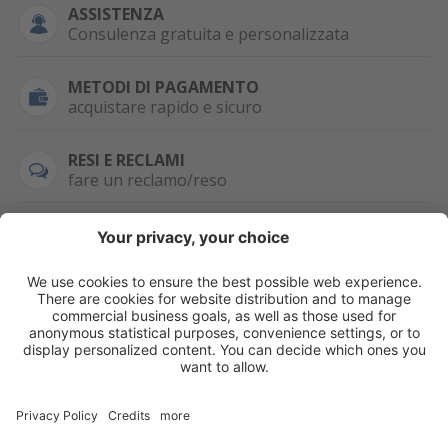
ASSISTENZA
Consulenza gratuita e personalizzata
METODI DI PAGAMENTO
acquistare rapido e sicuro
RESI E RECLAMI
fare un reclamo/reso
SEMPRE DISPONIBILE
0471 506798
HAI LA PARTITA
IVA?
WHATSAPP
+39 376 2951129
Per ordini, offerte,
prezzi speciali e
ulteriori articoli
registrati o/e fai il
login.
Registrati/Login