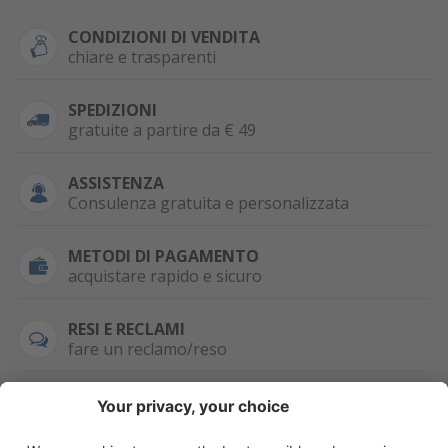
CONDIZIONI DI VENDITA
chiare e trasparenti
SPEDIZIONI
gratuite a partire da € 49
ASSISTENZA
Consulenza gratuita e personalizzata
METODI DI PAGAMENTO
acquistare rapido e sicuro
RESI E RECLAMI
fare un reclamo/reso
SEMPRE DISPONIBILE
0471 506798