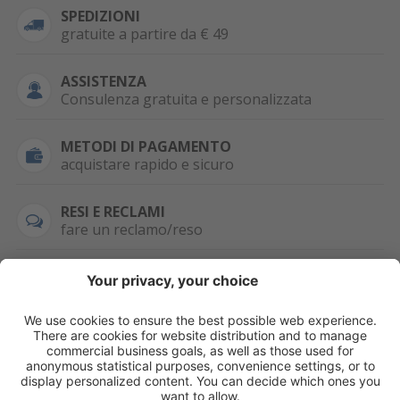
SPEDIZIONI
gratuite a partire da € 49
ASSISTENZA
Consulenza gratuita e personalizzata
METODI DI PAGAMENTO
acquistare rapido e sicuro
RESI E RECLAMI
fare un reclamo/reso
SEMPRE DISPONIBILE
0471 506798
HAI LA PARTITA
IVA?
WHATSAPP
+39 376 2951129
Per ordini, offerte,
prezzi speciali e
ulteriori articoli