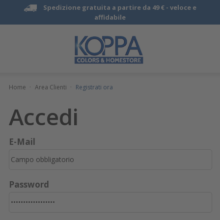
Spedizione gratuita a partire da 49 € -
veloce e
affidabile
Home
·
Area Clienti
·
Registrati ora
Accedi
E-Mail
Password